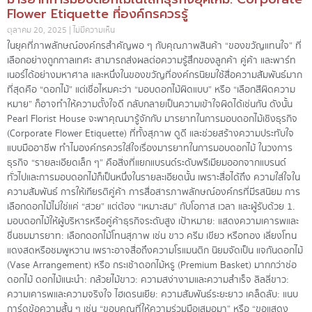
Flower Etiquette ที่องค์กรควรรู้
ตุลาคม 20, 2025
ไม่มีความเห็น
ในยุคที่ภาพลักษณ์องค์กรสำคัญพอ ๆ กับคุณภาพสินค้า “ของขวัญแทนใจ” ที่
เลือกอย่างถูกกาลเทศะ สามารถส่งผลต่อความรู้สึกของลูกค้า คู่ค้า และพาร์ท
เนอร์ได้อย่างมหาศาล และหนึ่งในของขวัญที่องค์กรนิยมใช้สื่อความสัมพันธ์มาก
ที่สุดคือ “ดอกไม้” แต่เชื่อไหมคะว่า “มอบดอกไม้ผิดแบบ” หรือ “เลือกสีผิดความ
หมาย” ก็อาจทำให้ความตั้งใจดี กลับกลายเป็นความเข้าใจผิดได้เช่นกัน ดังนั้น
Pearl Florist House จะพาคุณมารู้จักกับ มารยาทในการมอบดอกไม้เชิงธุรกิจ
(Corporate Flower Etiquette) ที่ทั้งสุภาพ ดูดี และช่วยสร้างความประทับใจ
แบบมืออาชีพ ทำไมองค์กรควรใส่ใจเรื่องมารยาทในการมอบดอกไม้ ในวงการ
ธุรกิจ “รายละเอียดเล็ก ๆ” คือสิ่งที่แยกแบรนด์ระดับพรีเมียมออกจากแบรนด์
ทั่วไปและการมอบดอกไม้ก็เป็นหนึ่งในรายละเอียดนั้น เพราะสื่อได้ถึง ความใส่ใจใน
ความสัมพันธ์ การให้เกียรติคู่ค้า การสื่อสารภาพลักษณ์องค์กรที่มีรสนิยม การ
เลือกดอกไม้ไม่ใช่แค่ “สวย” แต่ต้อง “เหมาะสม” กับโอกาส เวลา และผู้รับด้วย 1.
มอบดอกไม้ให้ผู้บริหารหรือคู่ค้าธุรกิจระดับสูง เป้าหมาย: แสดงความเคารพและ
ชื่นชมมารยาท: เลือกดอกไม้โทนสุภาพ เช่น ขาว ครีม เขียว หรือทอง เลี่ยงโทน
แดงสดหรือชมพูหวาน เพราะอาจสื่อถึงความโรแมนติก นิยมจัดเป็น แจกันดอกไม้
(Vase Arrangement) หรือ กระเช้าดอกไม้หรู (Premium Basket) มากกว่าช่อ
ดอกไม้ ดอกไม้แนะนำ: กล้วยไม้ขาว: ความสง่างามและความสำเร็จ ลิลลี่ขาว:
ความเคารพและความจริงใจ ไฮเดรนเยีย: ความสัมพันธ์ระยะยาว เคล็ดลับ: แนบ
การ์ดข้อความสั้น ๆ เช่น “ขอบคุณที่ให้ความร่วมมือเสมอมา” หรือ “ขอแสดง