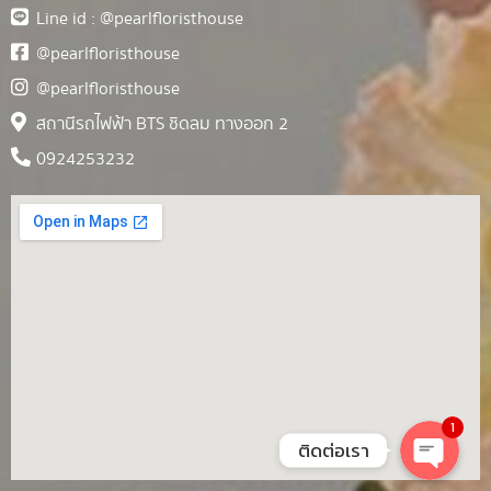
Line id : @pearlfloristhouse
@pearlfloristhouse
@pearlfloristhouse
สถานีรถไฟฟ้า BTS ชิดลม ทางออก 2
0924253232
1
ติดต่อเรา