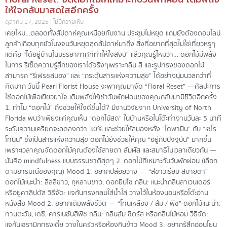
ให้ใจกลับมาสดใสอีกครั้ง
ตุลาคม 17, 2025
ไม่มีความเห็น
เคยไหม…ตลอดทั้งสัปดาห์คุณเหนื่อยกับงาน ประชุมไม่หยุด แถมยังต้องตอบไลน์
ลูกค้าเกือบทุกชั่วโมงจนวันหยุดสุดสัปดาห์มาถึง สิ่งที่อยากที่สุดไม่ใช่เที่ยวหรูๆ
แต่คือ “ได้อยู่บ้านในบรรยากาศที่ทำให้ใจสงบ” แล้วคุณรู้ไหมว่า… ดอกไม้มีพลัง
ในการ รีเซ็ตความรู้สึกของเราได้จริงๆเพราะกลิ่น สี และรูปทรงของดอกไม้
สามารถ “รีเฟรชสมอง” และ “กระตุ้นสารแห่งความสุข” ได้อย่างนุ่มนวลกว่าที่
คิดมาก วันนี้ Pearl Florist House จะพาคุณมาจัด “Floral Reset” —ศิลปะการ
ใช้ดอกไม้เพื่อเยียวยาใจ เติมพลังให้เช้าวันพักผ่อนของคุณกลับมามีชีวิตอีกครั้ง
1. ทำไม “ดอกไม้” ถึงช่วยให้ใจดีขึ้นได้? มีงานวิจัยจาก University of North
Florida พบว่าเพียงแค่คุณเห็น “ดอกไม้สด” ในบ้านหรือในโต๊ะทำงานวันละ 5 นาที
ระดับความเครียดจะลดลงกว่า 30% และช่วยให้สมองหลั่ง “โดพามีน” กับ “เซโร
โทนิน” ซึ่งเป็นสารแห่งความสุข ดอกไม้ยังช่วยให้คุณ “อยู่กับปัจจุบัน” มากขึ้น
เพราะเวลาคุณจัดดอกไม้คุณต้องใช้สายตา สัมผัส และสมาธิในเวลาเดียวกัน —
มันคือ mindfulness แบบธรรมชาติสุดๆ 2. ดอกไม้ที่เหมาะกับวันพักผ่อน (เลือก
ตามอารมณ์ของคุณ) Mood 1: อยากปล่อยวาง — “สีขาวเรียบ สบายตา”
ดอกไม้แนะนำ: ลิลลี่ขาว, กุหลาบขาว, ดอกยิปโซ กลิ่น: แนะนำกลิ่นลาเวนเดอร์
หรือยูคาลิปตัส วิธีจัด: แจกันทรงกลมใส่น้ำใส วางไว้ในห้องนอนหรือโต๊ะอ่าน
หนังสือ Mood 2: อยากเติมพลังชีวิต — “โทนเหลือง / ส้ม / พีช” ดอกไม้แนะนำ:
ทานตะวัน, เดซี่, คาร์เนชั่นสีพีช กลิ่น: กลิ่นส้ม ซิตรัส หรือกลิ่นไม้หอม วิธีจัด:
แจกันเซรามิกทรงเตี้ย วางในครัวหรือห้องกินข้าว Mood 3: อยากรู้สึกอ่อนโยน