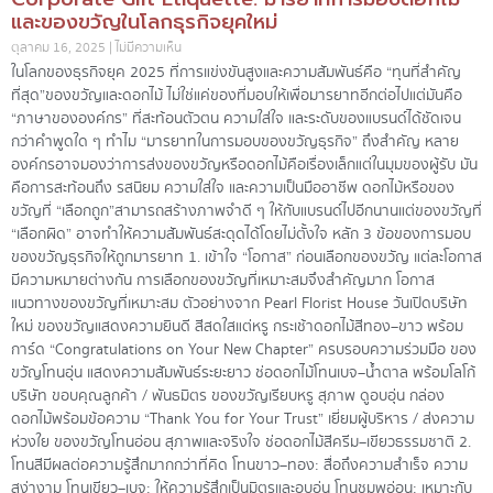
และของขวัญในโลกธุรกิจยุคใหม่
ตุลาคม 16, 2025
ไม่มีความเห็น
ในโลกของธุรกิจยุค 2025 ที่การแข่งขันสูงและความสัมพันธ์คือ “ทุนที่สำคัญ
ที่สุด”ของขวัญและดอกไม้ ไม่ใช่แค่ของที่มอบให้เพื่อมารยาทอีกต่อไปแต่มันคือ
“ภาษาขององค์กร” ที่สะท้อนตัวตน ความใส่ใจ และระดับของแบรนด์ได้ชัดเจน
กว่าคำพูดใด ๆ ทำไม “มารยาทในการมอบของขวัญธุรกิจ” ถึงสำคัญ หลาย
องค์กรอาจมองว่าการส่งของขวัญหรือดอกไม้คือเรื่องเล็กแต่ในมุมของผู้รับ มัน
คือการสะท้อนถึง รสนิยม ความใส่ใจ และความเป็นมืออาชีพ ดอกไม้หรือของ
ขวัญที่ “เลือกถูก”สามารถสร้างภาพจำดี ๆ ให้กับแบรนด์ไปอีกนานแต่ของขวัญที่
“เลือกผิด” อาจทำให้ความสัมพันธ์สะดุดได้โดยไม่ตั้งใจ หลัก 3 ข้อของการมอบ
ของขวัญธุรกิจให้ถูกมารยาท 1. เข้าใจ “โอกาส” ก่อนเลือกของขวัญ แต่ละโอกาส
มีความหมายต่างกัน การเลือกของขวัญที่เหมาะสมจึงสำคัญมาก โอกาส
แนวทางของขวัญที่เหมาะสม ตัวอย่างจาก Pearl Florist House วันเปิดบริษัท
ใหม่ ของขวัญแสดงความยินดี สีสดใสแต่หรู กระเช้าดอกไม้สีทอง–ขาว พร้อม
การ์ด “Congratulations on Your New Chapter” ครบรอบความร่วมมือ ของ
ขวัญโทนอุ่น แสดงความสัมพันธ์ระยะยาว ช่อดอกไม้โทนเบจ–น้ำตาล พร้อมโลโก้
บริษัท ขอบคุณลูกค้า / พันธมิตร ของขวัญเรียบหรู สุภาพ ดูอบอุ่น กล่อง
ดอกไม้พร้อมข้อความ “Thank You for Your Trust” เยี่ยมผู้บริหาร / ส่งความ
ห่วงใย ของขวัญโทนอ่อน สุภาพและจริงใจ ช่อดอกไม้สีครีม–เขียวธรรมชาติ 2.
โทนสีมีผลต่อความรู้สึกมากกว่าที่คิด โทนขาว–ทอง: สื่อถึงความสำเร็จ ความ
สง่างาม โทนเขียว–เบจ: ให้ความรู้สึกเป็นมิตรและอบอุ่น โทนชมพูอ่อน: เหมาะกับ