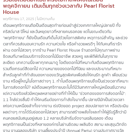
พฤศจิกายน เติมเต็มทุกช่วงเวลากับ Pearl Florist
House
พฤศจิกายน 17, 2025
ไม่มีความเห็น
เดือนพฤศจิกายนถือเป็นเดือนสุดท้ายก่อนเข้าสู่ช่วงเทศกาลใหญ่ปลายปี ทั้ง
คริสต์มาส ปีใหม่ และวันหยุดยาวที่หลายคนรอคอย แต่ในขณะเดียวกัน
“พฤศจิกายน” ก็ยังเป็นเดือนที่เต็มไปด้วยโอกาสพิเศษ เหตุการณ์สำคัญ และช่วง
เวลาที่ควรส่งมอบความรัก ความห่วงใย หรือคำอวยพรดีๆ ให้กับคนที่เรารัก
ผ่าน ดอกไม้สวยๆ จากร้าน Pearl Florist House ร้านดอกไม้คุณภาพย่าน
ชิดลมที่มาพร้อมบริการจัดดอกไม้มืออาชีพ สวยหรู และพิถีพิถันในทุกราย
ละเอียด บทความนี้จะพาทุกคนมาดู ไอเดียดอกไม้ที่เหมาะกับเดือนพฤศจิกายน
รวมถึงเทรนด์สีดอกไม้ ความหมายของดอกไม้ที่นิยม และงบประมาณที่เหมาะ
สำหรับลูกค้าที่กำลังมองหาของขวัญสุดพิเศษเพื่อส่งให้คนรัก ลูกค้า เพื่อนร่วม
งาน หรือผู้ใหญ่ในโอกาสต่างๆ 1. ทำไมเดือนพฤศจิกายนจึงเป็นช่วงเวลาที่เหมาะ
ในการส่งดอกไม้? แม้เดือนพฤศจิกายนจะไม่ได้มีวันเทศกาลใหญ่เหมือนธันวาคม
แต่ความจริงแล้วมีเหตุผลหลายอย่างที่ทำให้เป็น “ช่วงทองของการส่งดอกไม้”:
1.1 ใกล้ช่วงสิ้นปี ทำให้คนเริ่มต้องการกำลังใจมากขึ้น ปลายปีมักเป็นช่วงเวลา
แห่งความเหนื่อยล้าทั้งจากงาน เร่งปิดยอด project สอบปลายภาค หรือประเมิน
ผลต่างๆ การได้รับช่อดอกไม้สวยๆ สามารถสร้างพลังใจและทำให้ผู้รับรู้สึกว่ามี
คนคอยสนับสนุนอยู่เสมอ 1.2 หลายบริษัทเริ่มจัดงานเฉลิมฉลอง เดือน
พฤศจิกายนเป็นช่วงที่หลายองค์กรในย่านชิดลม เพลินจิต สยาม และสุขุมวิทจัด
งาน งานฉลองบริษัท งานเลี้ยงประจำปี (Annual Party) งานประกาศรางวัล