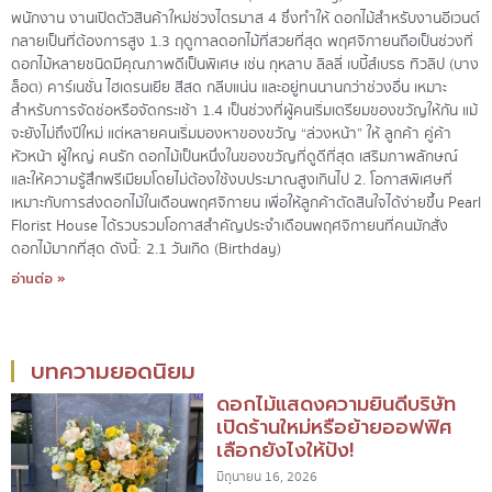
พนักงาน งานเปิดตัวสินค้าใหม่ช่วงไตรมาส 4 ซึ่งทำให้ ดอกไม้สำหรับงานอีเวนต์
กลายเป็นที่ต้องการสูง 1.3 ฤดูกาลดอกไม้ที่สวยที่สุด พฤศจิกายนถือเป็นช่วงที่
ดอกไม้หลายชนิดมีคุณภาพดีเป็นพิเศษ เช่น กุหลาบ ลิลลี่ เบบี้ส์เบรธ ทิวลิป (บาง
ล็อต) คาร์เนชั่น ไฮเดรนเยีย สีสด กลีบแน่น และอยู่ทนนานกว่าช่วงอื่น เหมาะ
สำหรับการจัดช่อหรือจัดกระเช้า 1.4 เป็นช่วงที่ผู้คนเริ่มเตรียมของขวัญให้กัน แม้
จะยังไม่ถึงปีใหม่ แต่หลายคนเริ่มมองหาของขวัญ “ล่วงหน้า” ให้ ลูกค้า คู่ค้า
หัวหน้า ผู้ใหญ่ คนรัก ดอกไม้เป็นหนึ่งในของขวัญที่ดูดีที่สุด เสริมภาพลักษณ์
และให้ความรู้สึกพรีเมียมโดยไม่ต้องใช้งบประมาณสูงเกินไป 2. โอกาสพิเศษที่
เหมาะกับการส่งดอกไม้ในเดือนพฤศจิกายน เพื่อให้ลูกค้าตัดสินใจได้ง่ายขึ้น Pearl
Florist House ได้รวบรวมโอกาสสำคัญประจำเดือนพฤศจิกายนที่คนมักสั่ง
ดอกไม้มากที่สุด ดังนี้: 2.1 วันเกิด (Birthday)
อ่านต่อ »
บทความยอดนิยม
ดอกไม้แสดงความยินดีบริษัท
เปิดร้านใหม่หรือย้ายออฟฟิศ
เลือกยังไงให้ปัง!
มิถุนายน 16, 2026