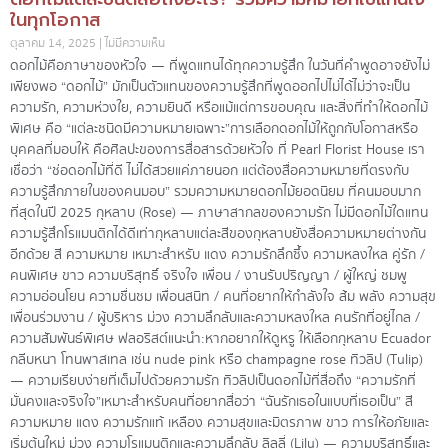
ในทุกโอกาส
ตุลาคม 14, 2025
ไม่มีความเห็น
ดอกไม้คือภาษาของหัวใจ — ที่พูดแทนได้ทุกความรู้สึก ในวันที่คำพูดอาจยังไม่
เพียงพอ “ดอกไม้” มักเป็นตัวแทนของความรู้สึกที่พูดออกไปไม่ได้ไม่ว่าจะเป็น
ความรัก, ความห่วงใย, ความยินดี หรือแม้แต่การขอบคุณ และสิ่งที่ทำให้ดอกไม้
พิเศษ คือ “แต่ละชนิดมีความหมายเฉพาะ”การเลือกดอกไม้ให้ถูกกับโอกาสหรือ
บุคคลที่มอบให้ คือศิลปะของการสื่อสารด้วยหัวใจ ที่ Pearl Florist House เรา
เชื่อว่า “ช่อดอกไม้ที่ดี ไม่ได้สวยแค่ภายนอก แต่ต้องสื่อความหมายที่ตรงกับ
ความรู้สึกภายในของคนมอบ” รวมความหมายดอกไม้ยอดนิยม ที่คนมอบมาก
ที่สุดในปี 2025 กุหลาบ (Rose) — ภาษาสากลของความรัก ไม่มีดอกไม้ใดแทน
ความรู้สึกโรแมนติกได้ดีเท่ากุหลาบแต่ละสีของกุหลาบยังสื่อความหมายต่างกัน
อีกด้วย สี ความหมาย เหมาะสำหรับ แดง ความรักลึกซึ้ง ความหลงใหล คู่รัก /
คนพิเศษ ขาว ความบริสุทธิ์ จริงใจ เพื่อน / งานรับปริญญา / ผู้ใหญ่ ชมพู
ความอ่อนโยน ความชื่นชม เพื่อนสนิท / คนที่อยากให้กำลังใจ ส้ม พลัง ความสุข
เพื่อนร่วมงาน / ผู้บริหาร ม่วง ความลึกลับและความหลงใหล คนรักที่อยู่ไกล /
ความสัมพันธ์พิเศษ ฟลอริสต์แนะนำ:หากอยากให้ดูหรู ให้เลือกกุหลาบ Ecuador
กลีบหนา โทนพาสเทล เช่น nude pink หรือ champagne rose ทิวลิป (Tulip)
— ความเรียบง่ายที่เต็มไปด้วยความรัก ทิวลิปเป็นดอกไม้ที่สื่อถึง “ความรักที่
มั่นคงและจริงใจ”เหมาะสำหรับคนที่อยากสื่อว่า “ฉันรักเธอในแบบที่เธอเป็น” สี
ความหมาย แดง ความรักแท้ เหลือง ความสุขและมิตรภาพ ขาว การให้อภัยและ
เริ่มต้นใหม่ ม่วง ความโรแมนติกและความลึกลับ ลิลลี่ (Lily) — ความบริสุทธิ์และ