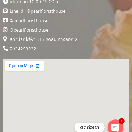
เปิดทุกวัน 10.00-19.00 น.
Line id : @pearlfloristhouse
@pearlfloristhouse
@pearlfloristhouse
สถานีรถไฟฟ้า BTS ชิดลม ทางออก 2
0924253232
1
ติดต่อเรา