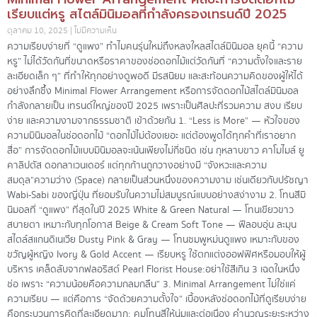
เรียบแต่หรู สไตล์มินิมอลที่กำลังครองเทรนด์ปี 2025
ตุลาคม 10, 2025
ไม่มีความเห็น
ความเรียบง่ายที่ “ดูแพง” ทำไมคนรุ่นใหม่ถึงหลงใหลสไตล์มินิมอล ยุคนี้ “ความ
หรู” ไม่ได้วัดกันที่ขนาดหรือราคาของช่อดอกไม้แต่วัดกันที่ “ความตั้งใจและราย
ละเอียดเล็ก ๆ” ที่ทำให้ทุกอย่างดูพอดี มีรสนิยม และสะท้อนความคิดของผู้ให้ได้
อย่างลึกซึ้ง Minimal Flower Arrangement หรือการจัดดอกไม้สไตล์มินิมอล
กำลังกลายเป็น เทรนด์ใหญ่ของปี 2025 เพราะเป็นศิลปะที่รวมความ สงบ เรียบ
ง่าย และความงามจากธรรมชาติ เข้าด้วยกัน 1. “Less is More” — หัวใจของ
ความมินิมอลในช่อดอกไม้ “ดอกไม้ไม่ต้องเยอะ แต่ต้องพูดได้ทุกคำที่เราอยาก
สื่อ” การจัดดอกไม้แบบมินิมอลจะเน้นเพียงไม่กี่ชนิด เช่น กุหลาบขาว คาโมไมล์ ยู
คาลิปตัส ดอกลาเวนเดอร์ แต่ทุกก้านถูกวางอย่างมี “จังหวะและความ
สมดุล”ความว่าง (Space) กลายเป็นส่วนหนึ่งของความงาม เช่นเดียวกับปรัชญา
Wabi-Sabi ของญี่ปุ่น ที่ยอมรับในความไม่สมบูรณ์แบบอย่างสง่างาม 2. โทนสีมิ
นิมอลที่ “ดูแพง” ที่สุดในปี 2025 White & Green Natural — โทนเขียวขาว
สบายตา เหมาะกับทุกโอกาส Beige & Cream Soft Tone — ฟีลอบอุ่น ละมุน
สไตล์สแกนดิเนเวีย Dusty Pink & Gray — โทนชมพูหม่นดูแพง เหมาะกับของ
ขวัญผู้หญิง Ivory & Gold Accent — เรียบหรู ใช้ตกแต่งออฟฟิศหรือมอบให้ผู้
บริหาร เคล็ดลับจากฟลอริสต์ Pearl Florist House:อย่าใช้สีเกิน 3 เฉดในหนึ่ง
ช่อ เพราะ “ความน้อยคือความกลมกลืน” 3. Minimal Arrangement ไม่ใช่แค่
ความเรียบ — แต่คือการ “จัดด้วยความตั้งใจ” เบื้องหลังช่อดอกไม้ที่ดูเรียบง่าย
คือกระบวนการคิดที่ละเอียดมาก: คุมโทนสีให้นุ่มและต่อเนื่อง คำนวณระยะระหว่าง