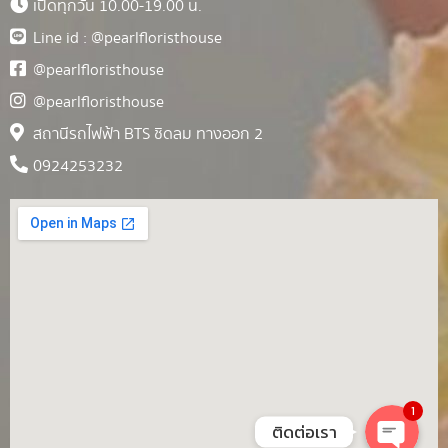
เปิดทุกวัน 10.00-19.00 น.
Line id : @pearlfloristhouse
@pearlfloristhouse
@pearlfloristhouse
สถานีรถไฟฟ้า BTS ชิดลม ทางออก 2
0924253232
1
ติดต่อเรา