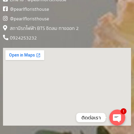
@pearlfloristhouse
@pearlfloristhouse
สถานีรถไฟฟ้า BTS ชิดลม ทางออก 2
0924253232
1
ติดต่อเรา