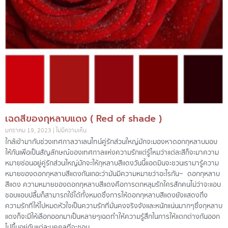
เฉดสีของกุหลาบแดง ( Red of shade )
มกราคม 19, 2023
ไม่มีความเห็น
ใกล้เข้ามากับช่วงเทศกาลวาเลนไทน์คู่รักส่วนใหญ่มักจะมองหาดอกกุหลาบมอบ
ให้กันเพื่อเป็นสัญลักษณ์ของเทศกาลแห่งความรัก แต่รู้ไหมว่าแต่ละสีก็จะมาความ
หมายซ่อนอยู่ คู่รักส่วนใหญ่มักจะให้กุหลาบสีแดง วันนี้แอดมินจะชวนเรามารู้ความ
หมายของดอกกุหลาบสีแดงกันเถอะ ว่ามันมีความหมายว่าอะไรกัน~ ดอกกุหลาบ
สีแดง ความหมายของดอกกุหลาบสีแดง คือ การตกหลุมรักใครสักคน ไม่ว่าจะแอบ
ชอบ แอบปลื้ม ก็สามารถใช้ได้ทั้งหมดซึ่งการให้ดอกกุหลาบสีแดงยังแสดงถึง
ความรักที่ให้ไปหมดหัวใจ เป็นความรักที่มั่นคง จริงจัง และหนักแน่นมาก ๆซึ่งกุหลาบ
แดงก็จะมีให้เลือกออกมาเป็นหลายๆ เฉด ทำให้ความรู้สึกในการให้แตกต่างกันออก
ไป ขึ้นอยู่กับแต่ละบุคคลที่จะชอบ